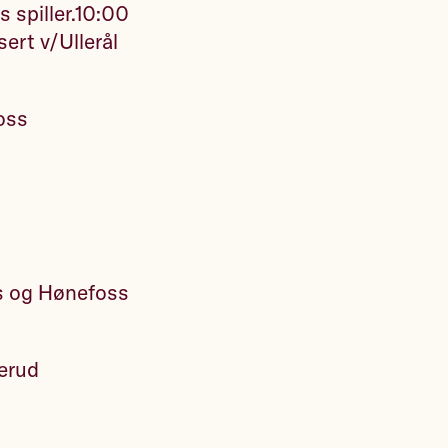
 spiller.10:00
ert v/Ullerål
oss
ps og Hønefoss
gerud