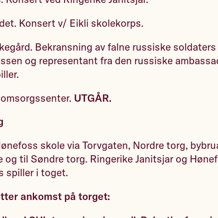
det. Konsert v/ Eikli skolekorps.
kegård. Bekransning av falne russiske soldaters
ilssen og representant fra den russiske ambass
ller.
 omsorgssenter.
UTGÅR.
g
Hønefoss skole via Torvgaten, Nordre torg, bybr
e og til Søndre torg. Ringerike Janitsjar og Høne
piller i toget.
tter ankomst på torget: