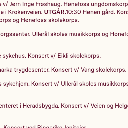
e v/ Jørn Inge Frøshaug. Hønefoss ungdomskorps
e i Krokenveien.
UTGÅR.
10:30 Hønen gård. Kons
orps og Hønefoss skolekorps.
orgssenter. Ullerål skoles musikkorps og Hønef
e sykehus. Konsert v/ Eikli skolekorps.
arka trygdesenter. Konsert v/ Vang skolekorps.
s sykehjem. Konsert v/ Ullerål skoles musikkor
enteret i Heradsbygda. Konsert v/ Veien og Hel
. Konsert ved Ringerike Janitsjar.