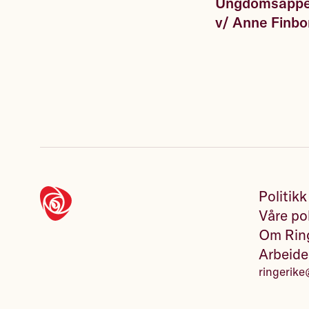
Ungdomsappel
v/ Anne Finbo
Politikk
Våre pol
Om Ring
Arbeide
ringerike