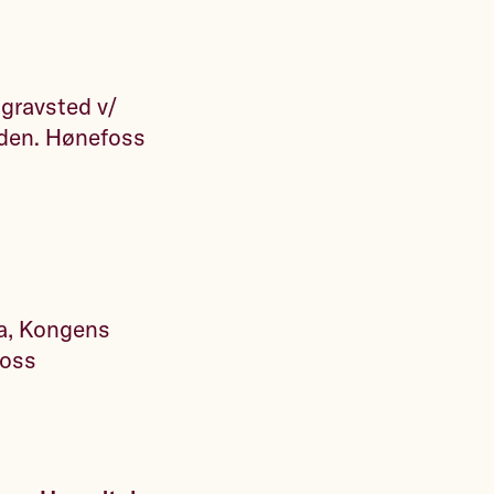
 gravsted v/
aden. Hønefoss
ua, Kongens
foss