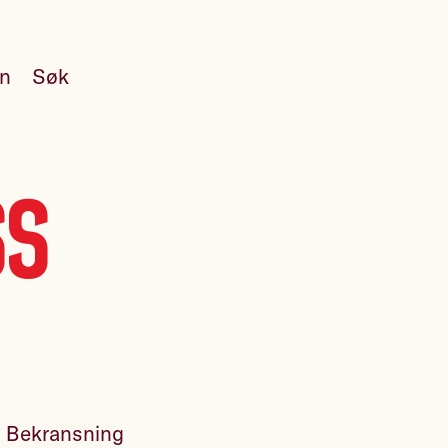
en
Søk
ss
. Bekransning