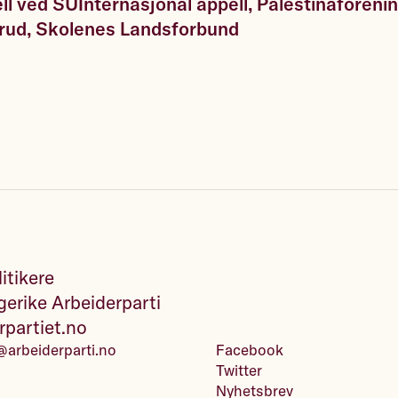
l ved SU
Internasjonal appell, Palestinaforen
rud, Skolenes Landsforbund
itikere
erike Arbeiderparti
rpartiet.no
@arbeiderparti.no
Facebook
Twitter
Nyhetsbrev